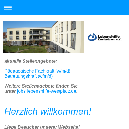
aktuelle Stellenngebote:
Pädagogische Fachkraft (w/m/d)
Betreuungskraft (w/m/d)
Weitere Stellenagebote finden Sie
unter
jobs.lebenshilfe-westpfalz.de
.
Herzlich willkommen!
Liebe Besucher unserer Webseite!